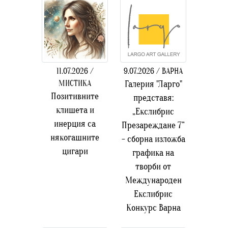
11.07.2026 /
9.07.2026 / ВАРНА
МИСТИКА
Галерия "Ларго"
Позитивните
представя:
клишета и
„Екслибрис
инерция са
Презареждане 7”
някогашните
- сборна изложба
цигари
графика на
творби от
Международен
Екслибрис
Конкурс Варна