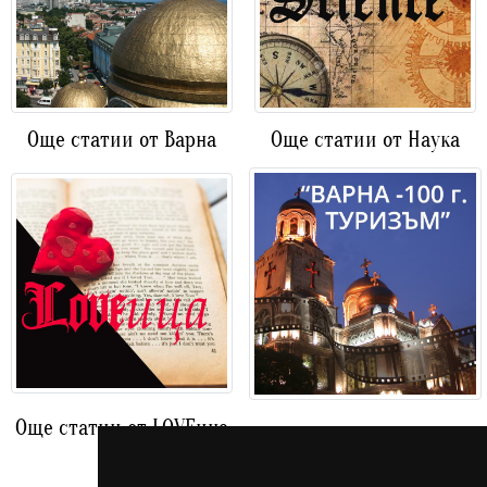
Още статии от Варна
Още статии от Наука
Още статии от LOVEица