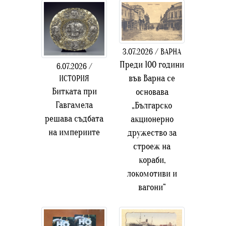
3.07.2026 / ВАРНА
Преди 100 години
6.07.2026 /
във Варна се
ИСТОРИЯ
Битката при
основава
Гавгамела
„Българско
решава съдбата
акционерно
на империите
дружество за
строеж на
кораби,
локомотиви и
вагони“