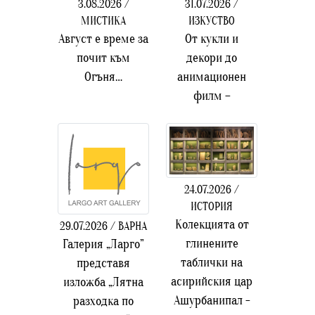
3.08.2026 /
31.07.2026 /
МИСТИКА
ИЗКУСТВО
Август е време за
От кукли и
почит към
декори до
Огъня…
анимационен
филм –
24.07.2026 /
ИСТОРИЯ
Колекцията от
29.07.2026 / ВАРНА
глинените
Галерия „Ларго”
таблички на
представя
асирийския цар
изложба „Лятна
Ашурбанипал -
разходка по