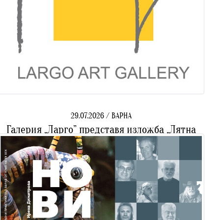
29.07.2026 / ВАРНА
Галерия „Ларго” представя изложба „Лятна
разходка по Ларгото 7“