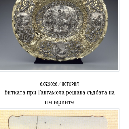
6.07.2026 / ИСТОРИЯ
Битката при Гавгамела решава съдбата на
империите