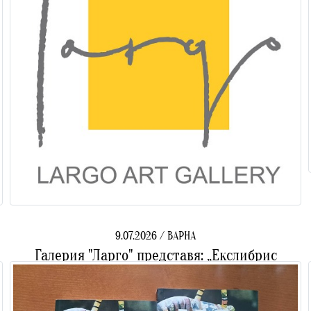
9.07.2026 / ВАРНА
Галерия "Ларго" представя: „Екслибрис
Презареждане 7” - сборна изложба графика
на творби от Международен Екслибрис