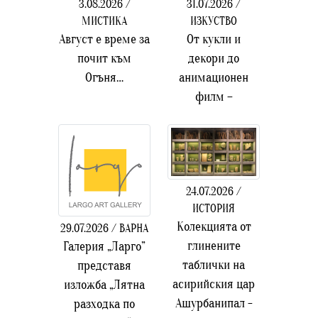
3.08.2026 /
31.07.2026 /
МИСТИКА
ИЗКУСТВО
Август е време за
От кукли и
почит към
декори до
Огъня…
анимационен
филм –
24.07.2026 /
ИСТОРИЯ
Колекцията от
29.07.2026 / ВАРНА
глинените
Галерия „Ларго”
таблички на
представя
асирийския цар
изложба „Лятна
Ашурбанипал -
разходка по