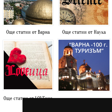
Още статии от Варна
Още статии от Наука
Още статии от LOVEица