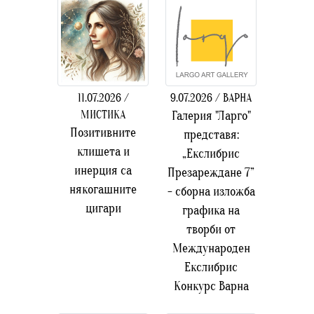
11.07.2026 /
9.07.2026 / ВАРНА
МИСТИКА
Галерия "Ларго"
Позитивните
представя:
клишета и
„Екслибрис
инерция са
Презареждане 7”
някогашните
- сборна изложба
цигари
графика на
творби от
Международен
Екслибрис
Конкурс Варна