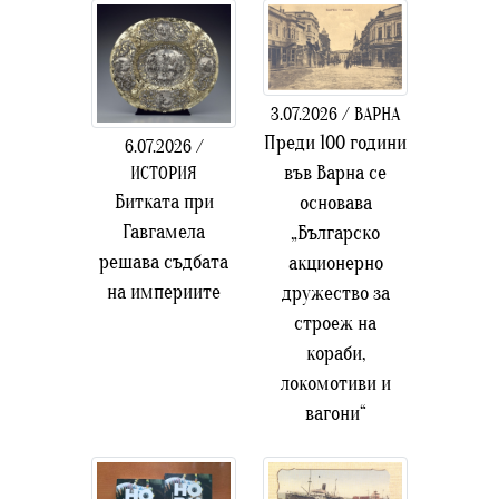
3.07.2026 / ВАРНА
Преди 100 години
6.07.2026 /
във Варна се
ИСТОРИЯ
Битката при
основава
Гавгамела
„Българско
решава съдбата
акционерно
на империите
дружество за
строеж на
кораби,
локомотиви и
вагони“