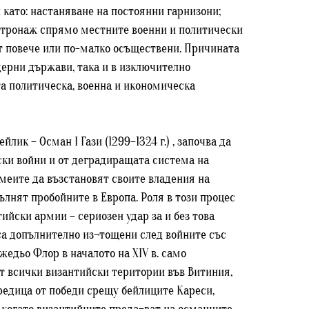
 като: настаняване на постоянни гарнизони;
атронаж спрямо местните военни и политически
ат повече или по-малко осъществени. Причината
ерни държави, така и в изключително
та политическа, военна и икономическа
ик – Осман I Гази (1299–1324 г.) , започва да
ски войни и от деградиращата система на
омеите да възстановят своите владения на
ълнят пробойните в Европа. Роля в този процес
ийски армии – сериозен удар за и без това
са допълнително из¬тощени след войните със
едьо Флор в началото на XIV в. само
мат всички византийски територии във Витиния,
редица от победи срещу бейлиците Кареси,