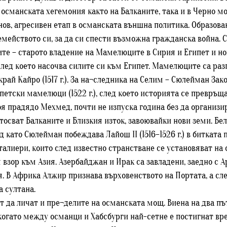
османската хегемония както на Балканите, така и в Черно мо
 нов, агресивен етап в османската външна политика. Образов
 семейството си, за да си спести възможна гражданска война. 
те – старото владение на Мамелюците в Сирия и Египет и но
 след което насочва силите си към Египет. Мамелюците са ра
край Кайро (1517 г.). За на¬следника на Селим – Сюлейман Зако
петски мамелюци (1522 г.), след което историята се превръща
я прадядо Мехмед, почти не изпуска година без да организи
сват Балканите и Близкия изток, завоювайки нови земи. Белгр
след като Сюлейман побеждава Лайош II (1516–1526 г.) в битк
талиери, които след известно странстване се установяват на 
 взор към Азия. Азербайджан и Ирак са завладени, заедно с 
я. В Африка Алжир признава върховенството на Портата, а сл
 султана.
т да личат и пре¬делите на османската мощ. Виена на два п
г., когато между османци и Хабсбурги най-сетне е постигнат