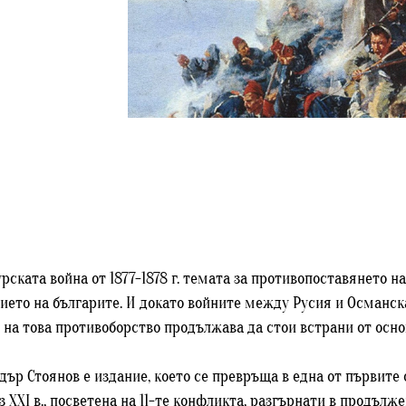
рската война от 1877-1878 г. темата за противопоставянето н
ето на българите. И докато войните между Русия и Османска
 на това противоборство продължава да стои встрани от осн
андър Стоянов е издание, което се превръща в една от първит
XXI в., посветена на 11-те конфликта, разгърнати в продълже