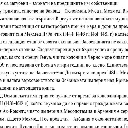
ия са загубени – върнати на предишните им собственици.
тримата сино¬ве на Баязид – Сюлейман, Муса и Мехмед. В кр
ъзстанови своята държава. В резултат на далновидната му пол
егативни последици от катастрофата при Ан¬кара и дори да пр
еговият син Мехмед II Фа¬тих (1444–1446 г.; 1451–1481 г.) нас
 следващия етап от своята експанзия. Завоеванията не закъс
м¬перска столица. Следват поредица от бързи успехи срещу о
нд, както и срещу Генуа, чиито колонии в Черно море биват 
59 г., последвана от Босна четири години по-късно. Единстве
вкус в устата на Завоевате¬ля. До смъртта си през 1481 г. Ме
е и налага върховенството на Османската империя над Кримс
едани в настоящата книга.
д Османската империя се нуждае от време за консолидиране 
I (1481–1512 г.), който съумява да се справи с гражданската в
 Ак-Коюнлу, чиято империя в Месопотамия и Армения е сер
ам, където Мехмед II се прова¬ля – Албания е окончателно п
на реките Дунав и Днестър са заети от османски гарнизони. Б