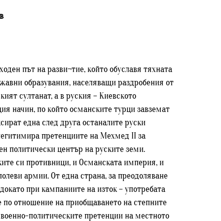
в
оден път на разви¬тие, който обуславя тяхната
ържавни образувания, населяващи раздробения от
ият султанат, а в руския – Киевското
щия начин, по който османските турци завземат
ксират една след друга останалите руски
легитимира претенциите на Мехмед II за
нен политически център на руските земи.
ките си противници, и Османската империя, и
олеви армии. От една страна, за преодоляване
докато при кампаниите на изток – употребата
ие по отношение на приобщаването на степните
т военно-политическите претенции на местното