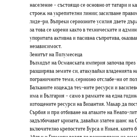
население – състоящо се основно от татари и к
строеж на укрепителни линии; засилване прав
лиде¬ри. Въпреки сериозните усилия двете дър
за това се корени както в техническите и адм
упоритата активна и пасивна съпротива, оказва
независимост.
Зенитът на Полумесеца
Възходът на Османската империя започва през 130
разширява земите си, атакувайки владенията н
пограничните теми, сериозно отслабе¬ни от поли
Балканите изцежда тех¬ните ресурси и василевс
има и България – само в рамките на една година
изтощените ресурси на Византия. Макар да пос
Сърбия и при отбиване на атаките на Неапо¬лит
задълбочават кризата, давайки златен шанс на О
включително крепостите Бурса и Никея, които 