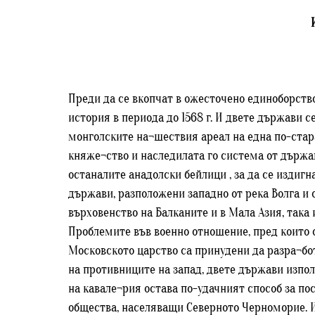
Преди да се вкопчат в ожесточено единоборство
история в периода до 1568 г. И двете държави 
монголските на¬шествия ареал на една по-стара
княже¬ство и наследилата го система от държав
останалите анадолски бейлици , за да се издиг
държави, разположени западно от река Волга и 
върховенство на Балканите и в Мала Азия, така
Проблемите във военно отношение, пред които с
Московското царство са принудени да разра¬бот
на противниците на запад, двете държави изпо
на кавале¬рия остава по-удачният способ за по
общества, населяващи Северното Черноморие. И