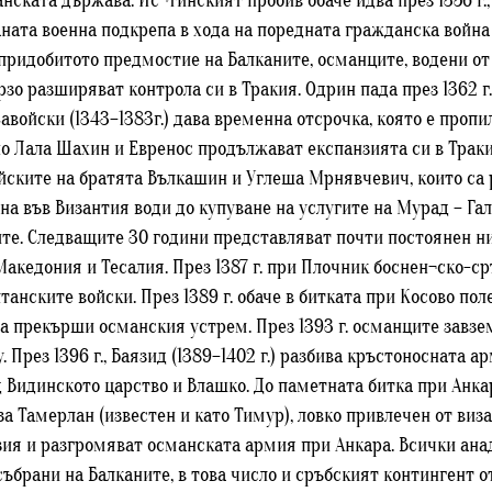
ската държава. Ис¬тинският пробив обаче идва през 1356 г.
ната военна подкрепа в хода на поредната гражданска война 
вопридобитото предмостие на Балканите, османците, водени от 
о разширяват контрола си в Тракия. Одрин пада през 1362 г.,
 Савойски (1343–1383г.) дава временна отсрочка, която е проп
 Лала Шахин и Евренос продължават експанзията си в Траки
йските на братята Вълкашин и Углеша Мрнявчевич, които са р
а във Византия води до купуване на услугите на Мурад – Га
ите. Следващите 30 години представляват почти постоянен низ
Македония и Тесалия. През 1387 г. при Плочник боснен¬ско-с
анските войски. През 1389 г. обаче в битката при Косово поле
да прекърши османския устрем. През 1393 г. османците завзе
През 1396 г., Баязид (1389–1402 г.) разбива кръстоносната ар
Видинското царство и Влашко. До паметната битка при Анкар
за Тамерлан (известен и като Тимур), ловко привлечен от ви
ия и разгромяват османската армия при Анкара. Всички анад
събрани на Балканите, в това число и сръбският контингент о