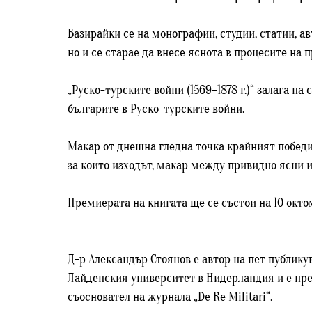
Базирайки се на монографии, студии, статии, а
но и се старае да внесе яснота в процесите на
„Руско-турските войни (1569–1878 г.)“ залага 
българите в Руско-турските войни.
Макар от днешна гледна точка крайният победи
за които изходът, макар между привидно ясни и
Премиерата на книгата ще се състои на 10 октом
Д-р Александър Стоянов е автор на пет публик
Лайденския университет в Нидерландия и е преп
съосновател на журнала „De Re Militari“.