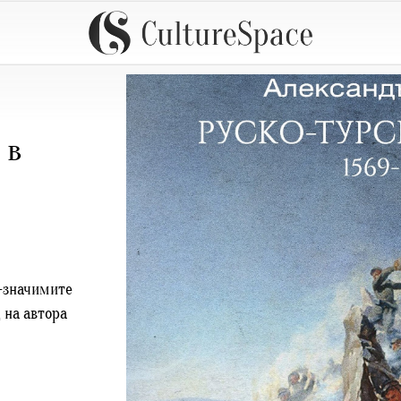
 в
й-значимите
 на автора