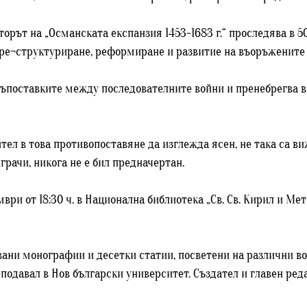
вторът на „Османската експанзия 1453-1683 г.“ проследява в 
 пре¬структуриране, реформиране и развитие на въоръжените
на съпоставките между последователните войни и пренебрегва 
тел в това противопоставяне да изглежда ясен, не така са в
грачи, никога не е бил предначертан.
ври от 18:30 ч. в Национална библиотека „Св. Св. Кирил и Мет
увани монографии и десетки статии, посветени на различни 
одавал в Нов български университет. Създател и главен ред