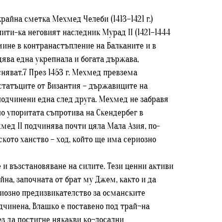
айна сметка Мехмед Челеби (1413–1421 г.)
ити-ка неговият наследник Мурад II (1421–1444
емине в контранастъпление на Балканите и в
ледява една укрепнала и богата държава,
няват.7 През 1453 г. Мехмед превзема
статъците от Византия – държавиците на
подчинени една след друга. Мехмед не забравя
но упоритата съпротива на Скендербег в
хмед II подчинява почти цяла Мала Азия, по-
кото ханство – ход, който ще има сериозно
и възстановяване на силите. Тези ценни активи
ойна, започната от брат му Джем, както и да
иозно предизвикателство за османските
одчинена, Влашко е поставено под трай¬на
ез да постигне някакви ко¬лосални