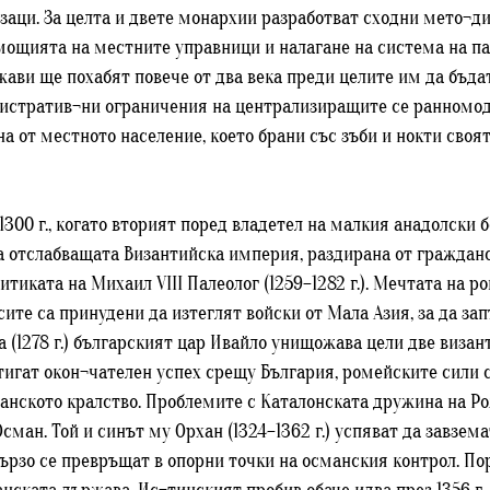
азаци. За целта и двете монархии разработват сходни мето¬ди
омощията на местните управници и налагане на система на п
жави ще похабят повече от два века преди целите им да бъд
инистратив¬ни ограничения на централизиращите се ранномод
на от местното население, което брани със зъби и нокти своя
0 г., когато вторият поред владетел на малкия анадолски бейл
а отслабващата Византийска империя, раздирана от граждан
тиката на Михаил VIII Палеолог (1259–1282 г.). Мечтата на р
ите са принудени да изтеглят войски от Мала Азия, за да зап
 (1278 г.) българският цар Ивайло унищожава цели две визант
тигат окон¬чателен успех срещу България, ромейските сили 
анското кралство. Проблемите с Каталонската дружина на Рож
сман. Той и синът му Орхан (1324–1362 г.) успяват да завзе
бързо се превръщат в опорни точки на османския контрол. По