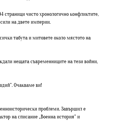
504 страници чисто хронологично конфликтите,
 сили на двете империи.
всички табута и митовете около мястото на
иждали нещата съвременниците на тези войни,
одий”. Очакваме ви!
военноисторически проблеми. Завършил е
актор на списание „Военна история“ и