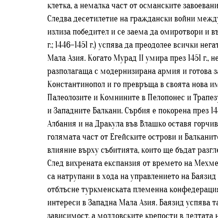
клетка, а немалка част от османските завоеван
Следва десетилетие на граждански войни между 
излиза победител и се заема да омиротвори и в
г.; 1446–1451 г.) успява да преодолее всички н
Мала Азия. Когато Мурад II умира през 1451 г., н
разполагаща с модернизирана армия и готова за
Константинопол и го превръща в своята нова и
Палеолозите и Комнините в Пелопонес и Трапезу
и Западните Балкани. Сърбия е покорена през 14
Албания и на Дракула във Влашко оставя горчив 
голямата част от Егейските острови и Балканит
влияние върху събитията, които ще бъдат разгл
След вихрената експанзия от времето на Мехме
са натрупани в хода на управлението на Баязид I
отблъсне туркменската племенна конфедерация
интереси в Западна Мала Азия. Баязид успява т
зависимост, а молдовските крепости в делтата 