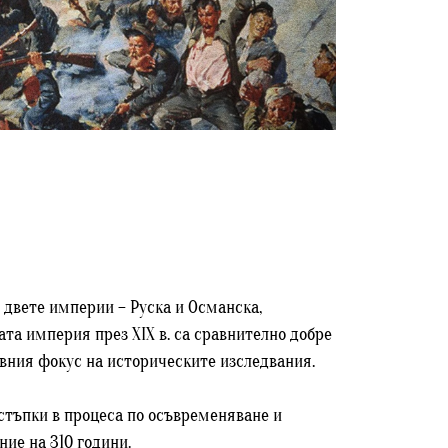
а двете империи – Руска и Османска,
та империя през XIX в. са сравнително добре
овния фокус на историческите изследвания.
е стъпки в процеса по осъвременяване и
ние на 310 години.