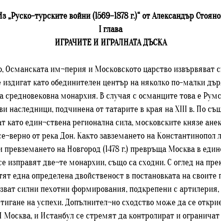
Из „Руско-турските войни (1569–1878 г.)“ от Александър Стояно
І глава
ИГРАЧИТЕ И ИГРАЛНАТА ДЪСКА
, Османската им¬перия и Московското царство извървяват сх
се издигат като обединителен център на няколко по-малки д
 средновековна монархия. В случая с османците това е Румск
и наследници, подчинена от татарите в края на XIII в. По съ
нат като един¬ствена регионална сила, московските князе ане
се¬верно от река Дон. Както завземането на Константинопол 
 и превземането на Новгород (1478 г.) превръща Москва в еди
е изправят две¬те монархии, също са сходни. С оглед на пре
ят една определена двойственост в постановката на своите п
лзват силни пехотни формирования, подкрепени с артилерия, 
стигане на успехи. Допълнител¬но сходство може да се откр
 Москва, и Истанбул се стремят да контролират и огранича