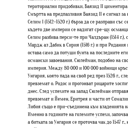
териториални придобивки, Баязид II циментира 
Смъртта на предпазливия Баязид II е сигнал за
Селим I (1512–1520 г.) бърза да се разправи със
където две империи се надигат сре¬щу османци
Селим разбива перси¬те при Чалдъран (1514 г.),
Мардж ал Дабик в Сирия (1516 г.) и при Ридания 
остава само да потуши бунта на последните еги
османски завоевания. Сюлейман, подобно на сво
империя. Между 80 000 и 100 000 войници кръсто
Унгария, която пада на свой ред през 1526 г., 
превземат о. Родос и прогонват рицарите хоспи
днес. След успехите на запад Сюлейман отправя
превземат и Йемен, Еритрея и части от Сомали
Либия също е при¬съединена към владенията на
Именно в годините на големите успехи, започва
а битката за Унгария се проточва чак до 1547 