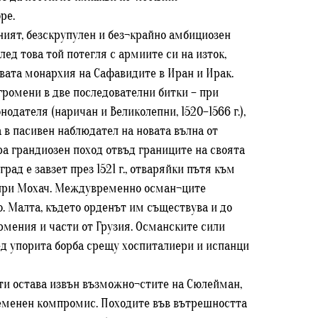
ре.
аният, безскрупулен и без¬крайно амбициозен
След това той потегля с армиите си на изток,
вата монархия на Сафавидите в Иран и Ирак.
згромени в две последователни битки – при
нодателя (наричан и Великолепни, 1520–1566 г.),
 в пасивен наблюдател на новата вълна от
ра грандиозен поход отвъд границите на своята
ад е завзет през 1521 г., отваряйки пътя към
ата при Мохач. Междувременно осман¬ците
о. Малта, където орденът им съществува и до
Армения и части от Грузия. Османските сили
ед упорита борба срещу хоспиталиери и испанци
ъти остава извън възможно¬стите на Сюлейман,
 временен компромис. Походите във вътрешността