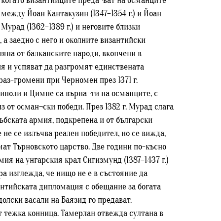
, когато византийците преда¬ват на османците
между Йоан Кантакузин (1347–1354 г.) и Йоан
Мурад (1362–1389 г.) и неговите близки
 а заедно с него и околните византийски
иляна от балканските народи, вкопчени в
я и успяват да разгромят единствената
аз-громени при Черномен през 1371 г.
липоли и Цимпе са върна¬ти на османците, с
 от осман¬ски победи. През 1382 г. Мурад слага
ръбската армия, подкрепена и от български
 не се излъчва реален победител, но се вижда,
мат Търновското царство. Две години по-късно
мия на унгарския крал Сигизмунд (1387–1437 г.)
а изглежда, че нищо не е в състояние да
зантийската дипломация с обещание за богата
олски васали на Баязид го предават.
т тежка конница. Тамерлан отвежда султана в