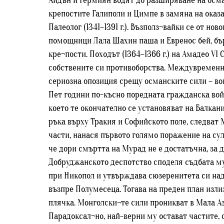
Айдън и Гермиян водят до разширяване на осман
крепостите Галиполи и Цимпе в замяна на оказа
Палеолог (1341–1391 г.). Възполз¬вайки се от но
помощници Лала Шахин паша и Евренос бей, бърз
кре¬пости. Походът (1364–1366 г.) на Амадео VI
собствените си противоборства. Междувременно
сериозна опозиция срещу османските сили – во
Пет години по-късно поредната гражданска войн
което те окончателно се установяват на Балкан
ръка върху Тракия и Софийското поле, следват 
части, нанася първото голямо поражение на султ
че дори смъртта на Мурад не е достатъчна, за 
Добруджанското деспотство споделя съдбата му. 
при Никопол и утвърждава сюзеренитета си над 
възпре Полумесеца. Тогава на преден план изли
плячка. Монголски¬те сили проникват в Мала Аз
Парадоксал¬но, най-верни му остават частите, 