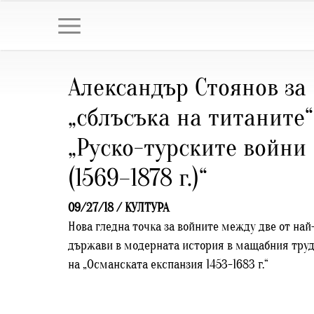
Александър Стоянов за
„сблъсъка на титаните“
„Руско-турските войни
(1569–1878 г.)“
09/27/18 /
КУЛТУРА
Нова гледна точка за войните между две от на
държави в модерната история в мащабния труд
на „Османската експанзия 1453-1683 г.“