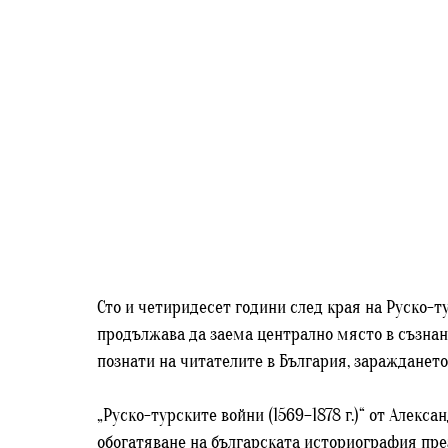
Сто и четиридесет години след края на Руско-ту
продължава да заема централно място в съзнани
познати на читателите в България, зараждането
„Руско-турските войни (1569–1878 г.)“ от Алекс
обогатяване на българската историография през 