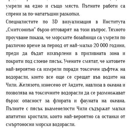
умрели на едно и също място. Пътните работи са
спрени за по-нататъшни разкопки.
Специалистите по 3D визуализация в Института
„Смитсониън“ бързо отговарят на този въпрос. Тяхното
проучване показа, че морските бозайници са умрели по
различно време за период от най-малко 20 000 години,
преди да бъдат изхвърлени в приливната зона и
покрити под слоеве пясък. Учените смятат, че китовете
най-вероятно са измрели поради токсичен цъфтеж на
водорасли, които все още се срещат във водите на
Чили. Желязото, изнесено от Андите, навлиза в океана и
позволява на токсичните водорасли да се размножават
бързо: опасност за флората и фауната на океана.
Пълните с пясък вкаменелости Чили съдържат малки
апатитни кристали, които най-вероятно са останки от
смъртоносни морски водорасли.