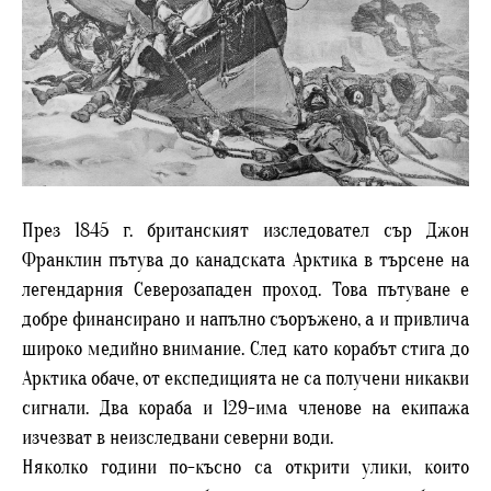
През 1845 г. британският изследовател сър Джон
Франклин пътува до канадската Арктика в търсене на
легендарния Северозападен проход. Това пътуване е
добре финансирано и напълно съоръжено, а и привлича
широко медийно внимание. След като корабът стига до
Арктика обаче, от експедицията не са получени никакви
сигнали. Два кораба и 129-има членове на екипажа
изчезват в неизследвани северни води.
Няколко години по-късно са открити улики, които