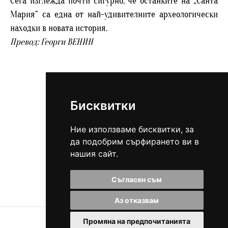
Сега изглежда почти сигурно, че останките на „Санта
Мария“ са една от най-удивителните археологически
находки в новата история.
Превод: Георги ВЕНИН
Бисквитки
Ние използваме бисквитки, за
да подобрим сърфирането ви в
Виж всички статии
нашия сайт.
Съгласен съм
Аз отказвам
Промяна на предпочитанията