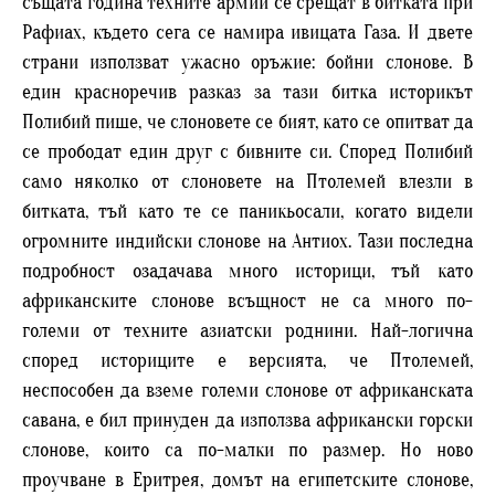
същата година техните армии се срещат в битката при
Рафиах, където сега се намира ивицата Газа. И двете
страни използват ужасно оръжие: бойни слонове. В
един красноречив разказ за тази битка историкът
Полибий пише, че слоновете се бият, като се опитват да
се прободат един друг с бивните си. Според Полибий
само няколко от слоновете на Птолемей влезли в
битката, тъй като те се паникьосали, когато видели
огромните индийски слонове на Антиох. Тази последна
подробност озадачава много историци, тъй като
африканските слонове всъщност не са много по-
големи от техните азиатски роднини. Най-логична
според историците е версията, че Птолемей,
неспособен да вземе големи слонове от африканската
савана, е бил принуден да използва африкански горски
слонове, които са по-малки по размер. Но ново
проучване в Еритрея, домът на египетските слонове,