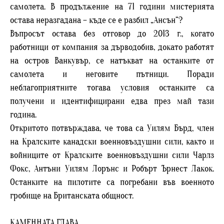
самолета. В продължение на 71 години мистерията
остава неразгадана – къде се е разбил „Ансън“?
Въпросът остава без отговор до 2013 г., когато
работници от компания за дърводобив, докато работят
на остров Ванкувър, се натъкват на останките от
самолета и неговите пътници. Поради
неблагоприятните тогава условия останките са
получени и идентифицирани едва през май тази
година.
Откритото потвърждава, че това са Уилям Бърд, член
на Кралските канадски военновъздушни сили, както и
войниците от Кралските военновъздушни сили Чарлз
Фокс, Антъни Уилям Лорънс и Робърт Ърнест Лакок.
Останките на пилотите са погребани във военното
гробище на Британската общност.
КАМЕННАТА ГЛАВА