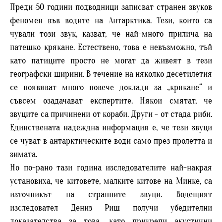
Преди 50 години подводници записват странен звуков
феномен във водите на Антарктика. Тези, които са
чували този звук, казват, че най-много прилича на
патешко крякане. Естествено, това е невъзможно, тъй
като патиците просто не могат да живеят в тези
географски ширини. В течение на няколко десетилетия
се появяват много повече доклади за „крякане“ и
съвсем озадачават експертите. Някои смятат, че
звуците са причинени от кораби. Други - от стада риби.
Единствената надеждна информация е, че тези звуци
се чуват в антарктическите води само през пролетта и
зимата.
Но по-рано тази година изследователите най-накрая
установиха, че китовете, малките китове на Минке, са
източникът на странните звуци. Водещият
изследовател Дениз Риш получи убедителни
доказателства за това, като прикрепи акустични