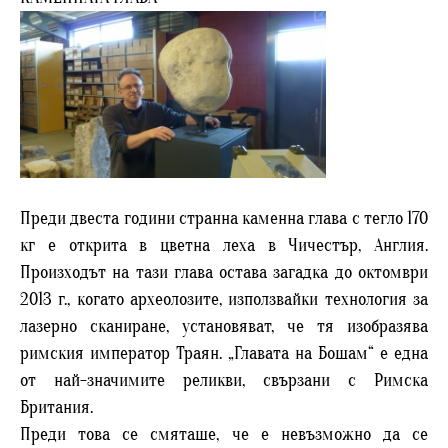
Преди двеста години странна каменна глава с тегло 170
кг е открита в цветна леха в Чичестър, Англия.
Произходът на тази глава остава загадка до октомври
2013 г., когато археолозите, използвайки технология за
лазерно сканиране, установяват, че тя изобразява
римския император Траян. „Главата на Бошам“ е една
от най-значимите реликви, свързани с Римска
Британия.
Преди това се смяташе, че е невъзможно да се