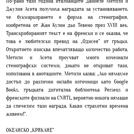
По-рано тази година италианците Даниеле Метили и
Джулия Асета получиха наградата за установяването,
че букмаркирането е форма на стенография,
изобретена от Жан Кулон дьо Тевено през XVIII век.
Транскрибираният текст е на френски и се оказва, че
това е любителски превод на „Одисея“ от гръцки.
Откритието изисква впечатляващо количество работа.
Метили и Асета проучват много изчезнали
стенографски системи, докато не откриват тази,
използвана в анотациите. Метили казва: „Ако нямахме
достъп до различни онлайн източници като Google
Books, гръцката дигитална библиотека Perseus и
френските филиали на CNRTL, вероятно никога нямаше
да спечелим тази награда. Какви страхотни времена
живеем!“.
ОКЕАНСКО „КРЯКАНЕ“