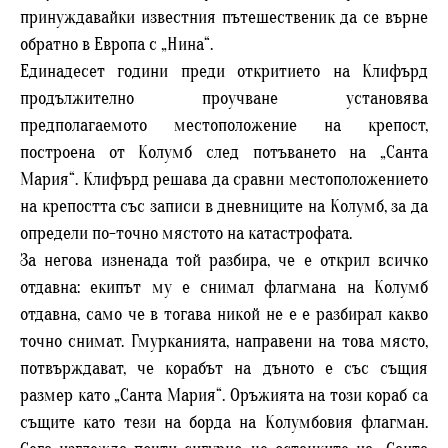
принуждавайки известния пътешественик да се върне
обратно в Европа с „Нина“.
Единадесет години преди откритието на Клифърд
продължително проучване установява
предполагаемото местоположение на крепост,
построена от Колумб след потъването на „Санта
Мария“. Клифърд решава да сравни местоположението
на крепостта със записи в дневниците на Колумб, за да
определи по-точно мястото на катастрофата.
За негова изненада той разбира, че е открил всичко
отдавна: екипът му е снимал флагмана на Колумб
отдавна, само че в тогава никой не е е разбирал какво
точно снимат. Гмурканията, направени на това място,
потвърждават, че корабът на дъното е със същия
размер като „Санта Мария“. Оръжията на този кораб са
същите като тези на борда на Колумбовия флагман.