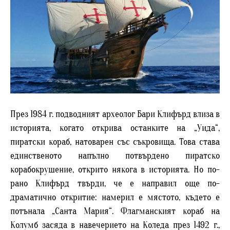
През 1984 г. подводният археолог Бари Клифърд влиза в
историята, когато открива останките на „Уида“,
пиратски кораб, натоварен със съкровища. Това става
единственото напълно потвърдено пиратско
корабокрушение, открито някога в историята. Но по-
рано Клифърд твърди, че е направил още по-
драматично откритие: намерил е мястото, където е
потънала „Санта Мария“. Флагманският кораб на
Колумб засяда в навечерието на Коледа през 1492 г.,