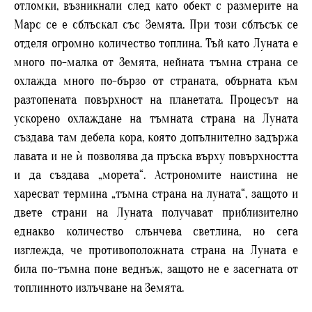
отломки, възникнали след като обект с размерите на
Марс се е сблъскал със Земята. При този сблъсък се
отделя огромно количество топлина. Тъй като Луната е
много по-малка от Земята, нейната тъмна страна се
охлажда много по-бързо от страната, обърната към
разтопената повърхност на планетата. Процесът на
ускорено охлаждане на тъмната страна на Луната
създава там дебела кора, която допълнително задържа
лавата и не ѝ позволява да пръска върху повърхността
и да създава „морета“. Астрономите наистина не
харесват термина „тъмна страна на луната“, защото и
двете страни на Луната получават приблизително
еднакво количество слънчева светлина, но сега
изглежда, че противоположната страна на Луната е
била по-тъмна поне веднъж, защото не е засегната от
топлинното излъчване на Земята.