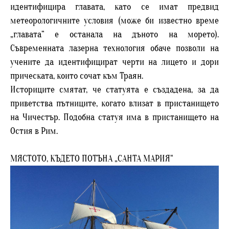
идентифицира главата, като се имат предвид
метеорологичните условия (може би известно време
„главата“ е останала на дъното на морето).
Съвременната лазерна технология обаче позволи на
учените да идентифицират черти на лицето и дори
прическата, които сочат към Траян.
Историците смятат, че статуята е създадена, за да
приветства пътниците, когато влизат в пристанището
на Чичестър. Подобна статуя има в пристанището на
Остия в Рим.
МЯСТОТО, КЪДЕТО ПОТЪНА „САНТА МАРИЯ“