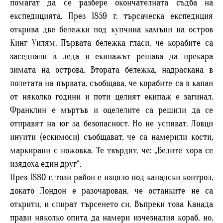
помагат да се разбере окончателната съдба на
експедицията. През 1859 г. търсаческа експедиция
открива две бележки под купчина камъни на остров
Кинг Уилям. Първата бележка гласи, че корабите са
заседнали в леда и екипажът решава да прекара
зимата на острова. Втората бележка, надраскана в
полетата на първата, съобщава, че корабите са в капан
от няколко години и поти целият екипаж е загинал.
Франклин е мъртъв и оцелелите са решили да се
отправят на юг за безопасност. Но не успяват. Ловци
инуити (ескимоси) съобщават, че са намерили кости,
маркирани с ножовка. Те твърдят, че: „Белите хора се
изядоха един друг“.
През 1880 г. този район е изцяло под канадски контрол,
докато Лондон е разочарован, че останките не са
открити, и спират търсенето си. Въпреки това Канада
прави няколко опита да намери изчезналия кораб, но,