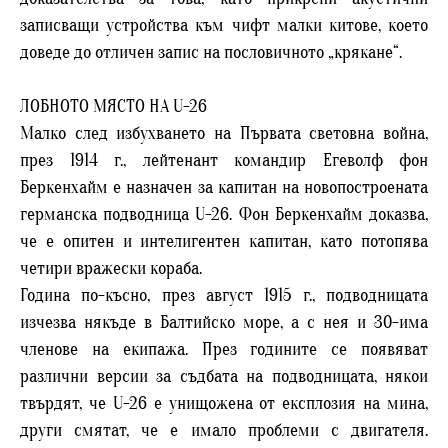
записващи устройства към чифт малки китове, което
доведе до отличен запис на пословичното „крякане“.
ЛОБНОТО МЯСТО НА U-26
Малко след избухването на Първата световна война,
през 1914 г., лейтенант командир Егеволф фон
Беркенхайм е назначен за капитан на новопостроената
германска подводница U-26. Фон Беркенхайм доказва,
че е опитен и интелигентен капитан, като потопява
четири вражески кораба.
Година по-късно, през август 1915 г., подводницата
изчезва някъде в Балтийско море, а с нея и 30-има
членове на екипажа. През годините се появяват
различни версии за съдбата на подводницата, някои
твърдят, че U-26 е унищожена от експлозия на мина,
други смятат, че е имало проблеми с двигателя.