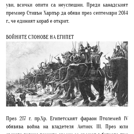
уви, всички опити са неуспешни. Преди канадският
премиер Стивън Харпър да обяви през септември 2014
г., че единият кораб е открит.
БОЙНИТЕ СЛОНОВЕ НА ЕГИПЕТ
През 217 г. пр.Хр. Египетският фараон Птолемей IV
обявява война на владетеля Антиох III. През юли