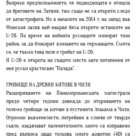
Въпреки предположението, че подводницата е отишла
до бреговете на Латвия, там също не са открити следи
от катастрофата. Но в началото на 2014 г. на запад във
Финския залив най-накрая бяха открити останките на
U-26. По време на войната руснаците минират този
район, за да блокират влизането на германците. Смята
се, че тъкмо това поле е гробът на U-26.
И U-26 е открита на същото място като потопения от
нея руски кръстосвач "Палада“.
ГРОБИЩЕ НА ДРЕВНИ КИТОВЕ В ЧИЛИ
Разширяването на Панамериканската магистрала
преди четири години довежда до откриването на
голямо гробище за китове в пустинята Атакама в Чили.
Огромни вкаменелости, погребани в слоеве от твърди
скали, озадачават палеонтолозите, които са изправени
пред въпроса защо толкова много животни (40) са