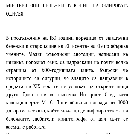
МИСТЕРИОЗНИ БЕЛЕЖКИ В КОПИЕ НА ОМИРОВАТА
ОДИСЕЯ
В продължение на 150 години поредица от загадъчни
бележки в старо копие на «Одисеята» на Омир обърква
учените. Малки ръкописни анотации, написани на
някакъв непознат език, са надраскани на почти всяка
страница от 500-годишната книга. Въпреки че
историците са сигурни, че знаците са направени в
средата на XIX век, те не успяват да открият нищо
друго. Докато не се включва Интернет. След като
колекционерът M. C. Ланг обявява награда от 1000
долара за всекиго, който може да дешифрира текста на
бележките, любители криптографи от цял свят се
заемат с работата.