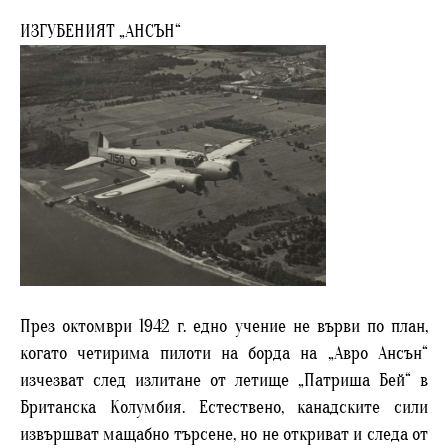
ИЗГУБЕНИЯТ „АНСЪН“
През октомври 1942 г. едно учение не върви по план,
когато четирима пилоти на борда на „Авро Ансън“
изчезват след излитане от летище „Патриша Бей“ в
Британска Колумбия. Естествено, канадските сили
извършват мащабно търсене, но не откриват и следа от