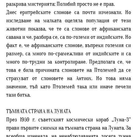
разкрива мистерията: Полибий просто не е прав.
Днес еритрейските слонове са почти изчезнали. Но
изследване на малката оцеляла популация от тези
животни показва, че те са слонове от африканската
савана и че, разбира се, са по-големи от индийските. Но
факт е, че африканските слонове, въпреки големия си
размер, са много по-срамежливи от индийските и са
много по-трудни за контролиране. Предполага се, че
това е била причината слоновете на Птолемей да се
страхуват от слоновете на Антиох. Но това няма
значение, тъй като Птолемей така или иначе печели
тази битка.
ТЪМНАТА СТРАНА НА ЛУНАТА
През 1959 г. съветският космически кораб „Луна-3“
прави първите снимки на тъмната страна на Луната. За
всеобща изненада, на ненаблюдаваната досега лунна