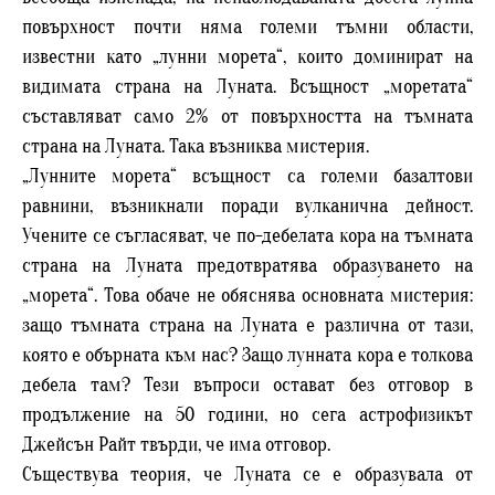
повърхност почти няма големи тъмни области,
известни като „лунни морета“, които доминират на
видимата страна на Луната. Всъщност „моретата“
съставляват само 2% от повърхността на тъмната
страна на Луната. Така възниква мистерия.
„Лунните морета“ всъщност са големи базалтови
равнини, възникнали поради вулканична дейност.
Учените се съгласяват, че по-дебелата кора на тъмната
страна на Луната предотвратява образуването на
„морета“. Това обаче не обяснява основната мистерия:
защо тъмната страна на Луната е различна от тази,
която е обърната към нас? Защо лунната кора е толкова
дебела там? Тези въпроси остават без отговор в
продължение на 50 години, но сега астрофизикът
Джейсън Райт твърди, че има отговор.
Съществува теория, че Луната се е образувала от