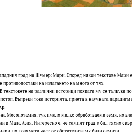
ападния град на Шумер: Мари. Според някои текстове Мари е 1
е противопостави на излагането на много от тях.
 В текстовете на различни историци появата му се тълкува по
потоп. Въпреки това историята, приета в научната парадигма
Хр.
рна Месопотамия, тук имало малко обработваема земя, но вл
 в Мала Азия. Интересно е, че самият град е бил тясно свъ
мери, по-голямата част от обитателите му били семити.