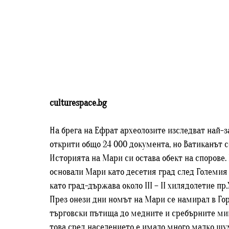
culturespace.bg
На брега на Ефрат археолозите изследват най-з
открити общо 24 000 документа, но Ватиканът с
Историята на Мари си остава обект на спорове.
основали Мари като десетия град след Големия 
като град-държава около III – II хилядолетие пр.
През онези дни номът на Мари се намирал в Го
търговски пътища до медните и сребърните мини
това сред населението е имало много малко шу