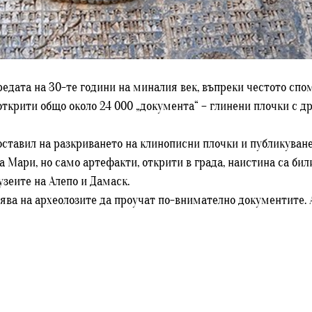
едата на 30-те години на миналия век, въпреки честото спом
ткрити общо около 24 000 „документа“ – глинени плочки с др
оставил на разкриването на клинописни плочки и публикуван
а Мари, но само артефакти, открити в града, наистина са бил
зеите на Алепо и Дамаск.
ява на археолозите да проучат по-внимателно документите. 