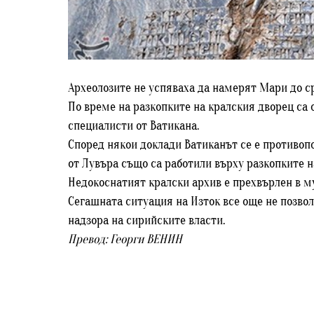
Археолозите не успяваха да намерят Мари до ср
По време на разкопките на кралския дворец са о
специалисти от Ватикана.
Според някои доклади Ватиканът се е противоп
от Лувъра също са работили върху разкопките н
Недокоснатият кралски архив е прехвърлен в му
Сегашната ситуация на Изток все още не позвол
надзора на сирийските власти.
Превод: Георги ВЕНИН