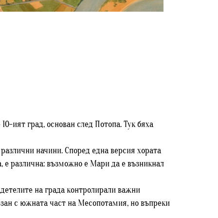
0-ият град, основан след Потопа. Тук бяха
 различни начини. Според една версия хората
, е различна: възможно е Мари да е възникнал
адетелите на града контролирали важни
рзан с южната част на Месопотамия, но въпреки