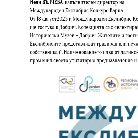
Нели ВЪЛЧЕВА
, изпълнителен директор на
Международен Екслибрис Конкурс Варна
От 18 август2025 г. Международен Екслибрис Ко
ще гостува в Добрич. Колекцията със селектира
Исторически Музей – Добрич. Жителите и гостит
Екслибрисите представляват гравиран или печат
собственика й. Наименованието идва от латински
променил своето утилитарно предназначение и в