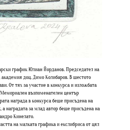
арски график Юлиан Йорданов. Председател на
 академия доц. Димо Колибаров. В шестото
ви. От тях за участие в конкурса и изложбата
на Мемориален възпоменателен център
рата награда в конкурса беше присъдена на
 а наградата за млад автор беше присъдена на
андро Кинелато.
астта на малката графика и екслибриса от цял