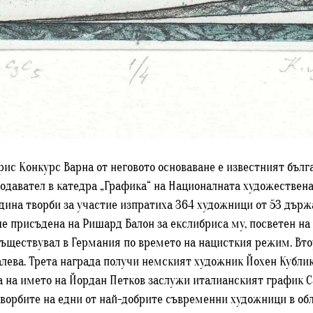
с Конкурс Варна от неговото основаване е известният бълг
одавател в катедра „Графика“ на Националната художествена
дина творби за участие изпратиха 364 художници от 53 държа
еше присъдена на Ришард Балон за екслибриса му, посветен 
съществувал в Германия по времето на нацисткия режим. Вто
лева. Трета награда получи немският художник Йохен Кублик,
 на името на Йордан Петков заслужи италианският график С
творбите на едни от най-добрите съвременни художници в обл