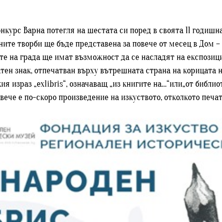
нкурс Варна потегля на шестата си поред в своята 11 годишн
ните творби ще бъде представена за повече от месец в Дом 
е на града ще имат възможност да се насладят на експозици
ен знак, отпечатван върху вътрешната страна на корицата н
я израз „exlibris“, означаващ „из книгите на…“или„от библио
ече е по-скоро произведение на изкуството, отколкото печат