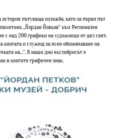
а история пътуваща изложба, като за първи път
– паметник „Йордан Йовков“ към Регионален
я с над 200 графики на художници от цял свят.
а книгата и служещ за ясно обозначаване на
теката на…“. В наши дни екслибрисът е
ан в книгите графичен знак.