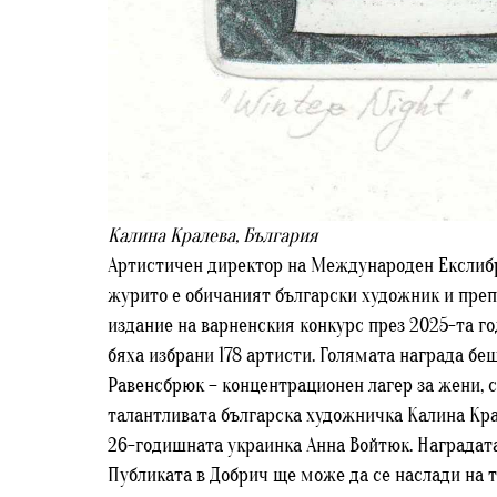
Калина Кралева, България
Артистичен директор на Международен Екслибри
журито е обичаният български художник и преп
издание на варненския конкурс през 2025-та го
бяха избрани 178 артисти. Голямата награда б
Равенсбрюк – концентрационен лагер за жени, 
талантливата българска художничка Калина Кра
26-годишната украинка Анна Войтюк. Наградата
Публиката в Добрич ще може да се наслади на 