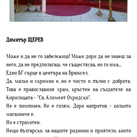
Димитър ЩЕРЕВ
Може и да не го забележиш! Може дори да не знаеш за
него, да не предполагаш, че съществува, но го има...
Едно БГ сърце в центъра на Брюксел.
Да, малко и скромно е, но е чисто и пълно с доброта.
Това е православния храм, кръстен на създателя на
Кирилицата - "Св. Климент Охридски".
Не е помпозен. Не е голям. Дори напротив - колкото
магазинче е.
Но е страхотен.
Нещо българско, за нашите роднини и приятели, които