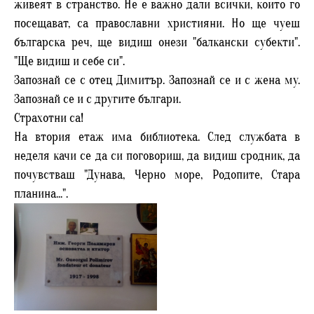
живеят в странство. Не е важно дали всички, които го
посещават, са православни християни. Но ще чуеш
българска реч, ще видиш онези "балкански субекти".
"Ще видиш и себе си".
Запознай се с отец Димитър. Запознай се и с жена му.
Запознай се и с другите българи.
Страхотни са!
На втория етаж има библиотека. След службата в
неделя качи се да си поговориш, да видиш сродник, да
почувстваш "Дунава, Черно море, Родопите, Стара
планина...".