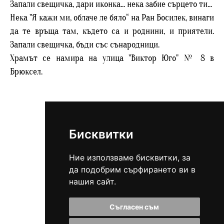
Запали свещичка, дари иконка... нека забие сърцето ти...
Нека "Я кажи ми, облаче ле бяло“ на Ран Босилек, винаги
да те връща там, където са и роднини, и приятели.
Запали свещичка, бъди със сънародници.
Храмът се намира на улица "Виктор Юго" № 8 в
Брюксел.
Бисквитки
Ние използваме бисквитки, за
да подобрим сърфирането ви в
Виж всички статии
нашия сайт.
Съгласен съм