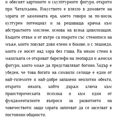
и обяснят картините и скулптурните фигури, открити
при Чаталхьоюк. Изкуството е влязло в домовете на
хората от каменната ера, което говори за по-висок
културен потенциал и за решаваща крачка към
абстрактното мислене, основа на всяка цивилизация.
Къщите отвън и от вътре са покрити със стенописи на
мъже, които ловуват диви елени и бикове, и с лешояди,
които се носят над хора без глава. На някои стени в
мазилката се откриват барелефи на леопарди и женски
фигури, които може да представляват богини. Ходър е
убеден, че това богато на символи селище е един от
най-големите и най-добре запазени неолитни обекти,
открити някога, който държи ключа към
праисторическата психика и към един от
фундаменталните въпроси за развитието на
човечеството: защо хората започват да се заселват в
постоянни общности.