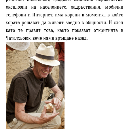
експлозии на населението, задръствания, мобилни
телефони и Интернет, има корени в момента, в който
хората решават да живеят заедно в общности. И след
като те правят това, както показват откритията в
Чаталхьоюк, вече няма връщане назад.