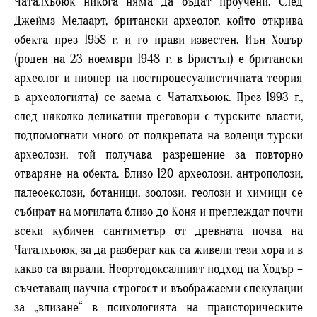
Чаталхьоюк никога няма да бъдат проучени. След
Джеймз Мелаарт, британски археолог, който открива
обекта през 1958 г. и го прави известен, Иън Ходър
(роден на 23 ноември 1948 г. в Бристъл) е британски
археолог и пионер на постпроцесуалистичната теория
в археологията) се заема с Чаталхьоюк. През 1993 г.,
след няколко деликатни преговори с турските власти,
подпомогнати много от подкрепата на водещи турски
археолози, той получава разрешение за повторно
отваряне на обекта. Близо 120 археолози, антрополози,
палеоеколози, ботаници, зоолози, геолози и химици се
събират на могилата близо до Коня и преглеждат почти
всеки кубичен сантиметър от древната почва на
Чаталхьоюк, за да разберат как са живели тези хора и в
какво са вярвали. Неортодоксалният подход на Ходър –
съчетаващ научна строгост и въображаеми спекулации
за „влизане“ в психологията на праисторическите