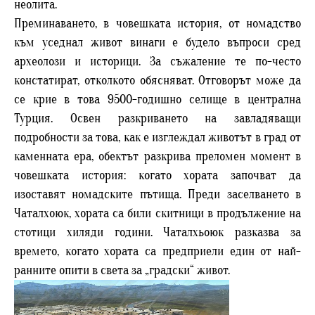
неолита.
Преминаването, в човешката история, от номадство
към уседнал живот винаги е будело въпроси сред
археолози и историци. За съжаление те по-често
констатират, отколкото обясняват. Отговорът може да
се крие в това 9500-годишно селище в централна
Турция. Освен разкриването на завладяващи
подробности за това, как е изглеждал животът в град от
каменната ера, обектът разкрива преломен момент в
човешката история: когато хората започват да
изоставят номадските пътища. Преди заселването в
Чаталхоюк, хората са били скитници в продължение на
стотици хиляди години. Чаталхьоюк разказва за
времето, когато хората са предприели един от най-
ранните опити в света за „градски“ живот.