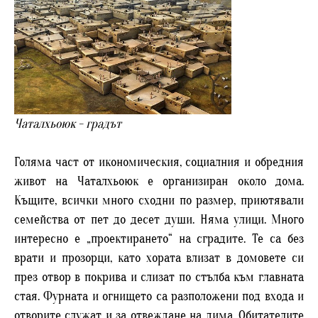
Чаталхьоюк - градът
Голяма част от икономическия, социалния и обредния
живот на Чаталхьоюк е организиран около дома.
Къщите, всички много сходни по размер, приютявали
семейства от пет до десет души. Няма улици. Много
интересно е „проектирането“ на сградите. Те са без
врати и прозорци, като хората влизат в домовете си
през отвор в покрива и слизат по стълба към главната
стая. Фурната и огнището са разположени под входа и
отворите служат и за отвеждане на дима. Обитателите