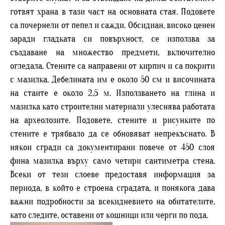
готвят храна в тази част на основната стая. Подовете
са почернели от пепел и сажди. Обсидиан, високо ценен
заради гладката си повърхност, се използва за
създаване на множество предмети, включително
огледала. Стените са направени от кирпич и са покрити
с мазилка. Дебелината им е около 50 см и височината
на стаите е около 2,5 м. Използването на глина и
мазилка като строителни материали улеснява работата
на археолозите. Подовете, стените и рисунките по
стените е трябвало да се обновяват непрекъснато. В
някои сгради са документирани повече от 450 слоя
фина мазилка върху само четири сантиметра стена.
Всеки от тези слоеве предоставя информация за
периода, в който е строена сградата, и понякога дава
важни подробности за всекидневието на обитателите,
като следите, оставени от кошници или черги по пода.