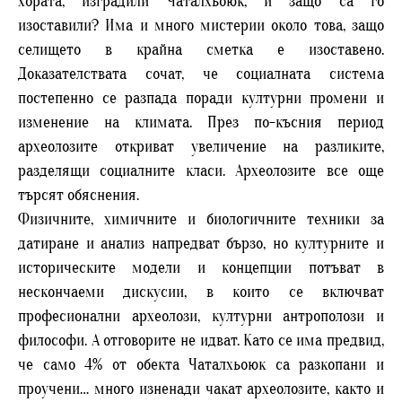
хората, изградили Чаталхьоюк, и защо са го
изоставили? Има и много мистерии около това, защо
селището в крайна сметка е изоставено.
Доказателствата сочат, че социалната система
постепенно се разпада поради културни промени и
изменение на климата. През по-късния период
археолозите откриват увеличение на разликите,
разделящи социалните класи. Археолозите все още
търсят обяснения.
Физичните, химичните и биологичните техники за
датиране и анализ напредват бързо, но културните и
историческите модели и концепции потъват в
нескончаеми дискусии, в които се включват
професионални археолози, културни антрополози и
философи. А отговорите не идват. Като се има предвид,
че само 4% от обекта Чаталхьоюк са разкопани и
проучени… много изненади чакат археолозите, както и