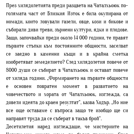
През хилядолетията преди разцвета на Чаталхьоюк по-
голямата част от Близкия Изток е била окупирана от
номади, които ловували газели, овце, кози и бикове и
събирали диви треви, зърнени култури, ядки и плодове.
Защо, започвайки преди около 14 000 години, те правят
първите стъпки към постоянните общности, заселват
се заедно в каменни къщи и в крайна сметка
изобретяват земеделието? След хилядолетия повече от
8000 души се събират в Чаталхьоюк и остават повече
от хиляда години. „Формирането на първите общности
е основен повратен момент в развитието на
човечеството и хората от Чаталхьоюк, изглежда, са
довели идеята до краен резултат“, казва Ходър. „Но ние
все още оставаме с въпроса защо те изобщо ще си
направят труда да се съберат в такъв брой“.
Десетилетия наред изглеждаше, че мистериите на