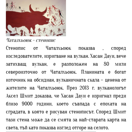
Чаталхьоюк - стенопис
Стенопис от Чаталхьоюк показва , според
изследователите, изригване на вулкан. Хасан Дауи, вече
затихващ вулкан, е разположен на 80 мили
североизточно от Чаталхьоюк. Планината е богат
източник на обсидиан, вулканичната скала – ценена от
жителите на Чаталхьоюк. През 2013 г. вулканологът
Аксел Шмит доказва, че Хасан Дауи е изригнал преди
близо 9000 години, което съвпада с епохата на
сградата, в която е рисуван стенописът. Според Шмит
тази стена може да се смята за най-старата карта на
света, тъй като показва изглед отгоре на селото.