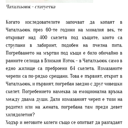
Чаталхьоюк - статуетка
Когато изследователите започват да копаят в
Чаталхьоюк през 60-те години на миналия век, те
откриват над 400 скелета под къщите, които са
струпани в лабиринт, подобен на пчелна пита.
Погребването на мъртви под къщи е било обичайно в
ранните селища в Близкия Изток - в Чаталхьоюк само в
едно жилище са преброени 64 скелета. Измазаните
черепи са по-рядко срещани. Това е първият, открит в
Чаталхьоюк, и първият, погребан заедно с друг човешки
скелет. Погребението намеква за емоционална връзка
между двама души. Дали измазаният череп е този на
родител или на жената, погребана там преди девет
хилядолетия?
Ходър и неговите колеги също се опитват да разгадаят