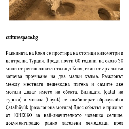
culturespace.bg
Равнината на Коня се простира на стотици километри в
централна Турция. Преди почти 60 години, на около 30
мили от регионалната столица Коня, екип от археолози
започва проучване на два малки хълма. Разклонът
между местната пешеходна пътека и самите две
могили дават името на обекта. Вилицата (çatal на
турски) и могила (höyük) се комбинират, образувайки
Çatalhöyük (разклонена могила) Днес обектът е признат
от ЮНЕСКО за най-значителното човешко селище,
документиращо ранно заселени земеделци през