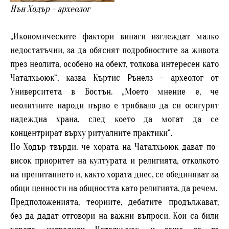
Иън Ходър - археолог
„Икономическите фактори винаги изглеждат малко
недостатъчни, за да обяснят подробностите за живота
през неолита, особено на обект, толкова интересен като
Чаталхьоюк“, казва Къртис Рънелз – археолог от
Университета в Бостън. „Моето мнение е, че
неолитните народи първо е трябвало да си осигурят
надеждна храна, след което да могат да се
концентрират върху ритуалните практики“.
Но Ходър твърди, че хората на Чаталхьоюк дават по-
висок приоритет на културата и религията, отколкото
на препитанието и, както хората днес, се обединяват за
общи ценности на общността като религията, да речем.
Предположенията, теориите, дебатите продължават,
без да дадат отговори на важни въпроси. Кои са били