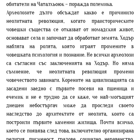
обитатели на Чаталхьоюк – поражда полемика.
Археолозите дълго обсъждат какво е причинило
неолитната революция, когато праисторическите
човешки същества се отказват от номадския живот,
основават села и започват да обработват земята. Ходър
набляга на ролята, която играят промените в
човешката психология и познание. Не всички археолози
са съгласни със заключенията на Ходър. Но няма
съмнение, че неолитната революция промени
човечеството завинаги. Корените на цивилизацията са
засадени заедно с първите посеви на пшеница и
ечемик и не е трудно да се каже, че най-могъщият
днешен небостъргач може да проследи своето
наследство до архитектите от неолита, които са
построили първите каменни жилища. Почти всичко,
което се появява след това, включително организирана
религия, писменост, градове, социално неравенство,