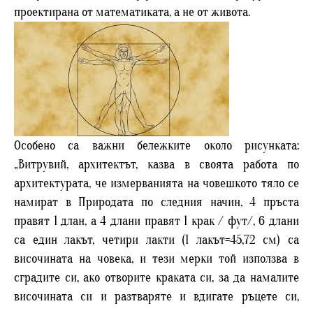
проектирана от математиката, а не от живота.
Особено са важни бележките около рисунката:
„Витрувий, архитектът, казва в своята работа по
архитектурата, че измерванията на човешкото тяло се
намират в Природата по следния начин, 4 пръста
правят 1 длан, а 4 длани правят 1 крак / фут/, 6 длани
са един лакът, четири лакти (1 лакът=45,72 см) са
височината на човека, и тези мерки той използва в
сградите си, ако отворите краката си, за да намалите
височината си и разтваряте и вдигате ръцете си,