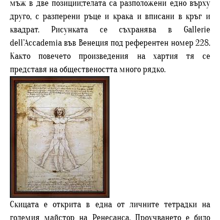
мъж в две позиции;телата са разположени едно върху
друго, с разперени ръце и крака и вписани в кръг и
квадрат. Рисунката се съхранява в Gallerie
dell’Accademia във Венеция под референтен номер 228.
Както повечето произведения на хартия тя се
представя на обществеността много рядко.
Скицата е открита в една от личните тетрадки на
големия майстор на Ренесанса. Проучването е било