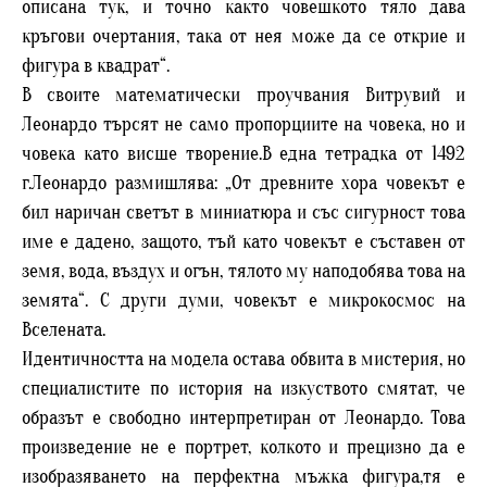
описана тук, и точно както човешкото тяло дава
кръгови очертания, така от нея може да се открие и
фигура в квадрат“.
В своите математически проучвания Витрувий и
Леонардо търсят не само пропорциите на човека, но и
човека като висше творение.В една тетрадка от 1492
г.Леонардо размишлява: „От древните хора човекът е
бил наричан светът в миниатюра и със сигурност това
име е дадено, защото, тъй като човекът е съставен от
земя, вода, въздух и огън, тялото му наподобява това на
земята“. С други думи, човекът е микрокосмос на
Вселената.
Идентичността на модела остава обвита в мистерия, но
специалистите по история на изкуството смятат, че
образът е свободно интерпретиран от Леонардо. Това
произведение не е портрет, колкото и прецизно да е
изобразяването на перфектна мъжка фигура,тя е