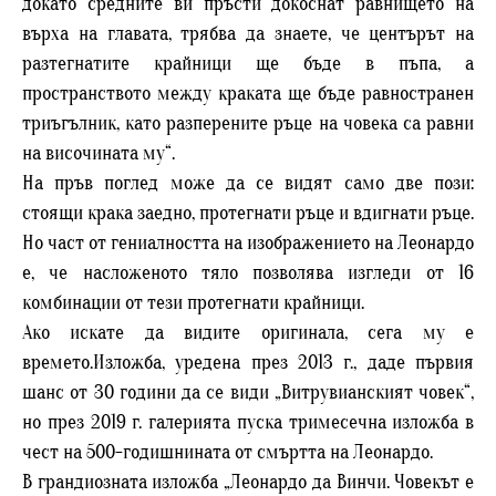
докато средните ви пръсти докоснат равнището на
върха на главата, трябва да знаете, че центърът на
разтегнатите крайници ще бъде в пъпа, а
пространството между краката ще бъде равностранен
триъгълник, като разперените ръце на човека са равни
на височината му“.
На пръв поглед може да се видят само две пози:
стоящи крака заедно, протегнати ръце и вдигнати ръце.
Но част от гениалността на изображението на Леонардо
е, че насложеното тяло позволява изгледи от 16
комбинации от тези протегнати крайници.
Ако искате да видите оригинала, сега му е
времето.Изложба, уредена през 2013 г., даде първия
шанс от 30 години да се види „Витрувианският човек“,
но през 2019 г. галерията пуска тримесечна изложба в
чест на 500-годишнината от смъртта на Леонардо.
В грандиозната изложба „Леонардо да Винчи. Човекът е