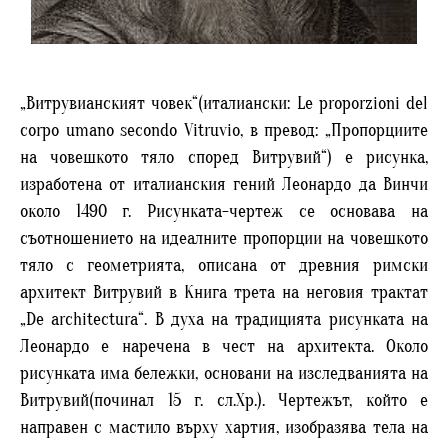
„Витрувианският човек“(италиански: Le proporzioni del
corpo umano secondo Vitruvio, в превод: „Пропорциите
на човешкото тяло според Витрувий“) е рисунка,
изработена от италианския гений Леонардо да Винчи
около 1490 г. Рисунката-чертеж се основава на
съотношението на идеалните пропорции на човешкото
тяло с геометрията, описана от древния римски
архитект Витрувий в Книга трета на неговия трактат
„De architectura“. В духа на традицията рисунката на
Леонардо е наречена в чест на архитекта. Около
рисунката има бележки, основани на изследванията на
Витрувий(починал 15 г. сл.Хр.). Чертежът, който е
направен с мастило върху хартия, изобразява тела на