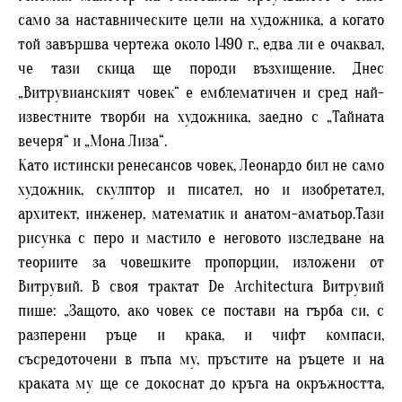
само за наставническите цели на художника, а когато
той завършва чертежа около 1490 г., едва ли е очаквал,
че тази скица ще породи възхищение. Днес
„Витрувианският човек“ е емблематичен и сред най-
известните творби на художника, заедно с „Тайната
вечеря“ и „Мона Лиза“.
Като истински ренесансов човек, Леонардо бил не само
художник, скулптор и писател, но и изобретател,
архитект, инженер, математик и анатом-аматьор.Тази
рисунка с перо и мастило е неговото изследване на
теориите за човешките пропорции, изложени от
Витрувий. В своя трактат De Architectura Витрувий
пише: „Защото, ако човек се постави на гърба си, с
разперени ръце и крака, и чифт компаси,
съсредоточени в пъпа му, пръстите на ръцете и на
краката му ще се докоснат до кръга на окръжността,