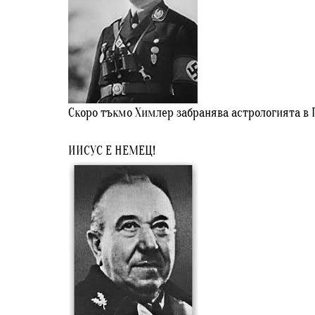
Скоро тъкмо Химлер забранява астрологията в Ге
ИИСУС Е НЕМЕЦ!