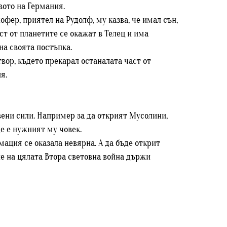
вото на Германия.
офер, приятел на Рудолф, му казва, че имал сън,
ст от планетите се окажат в Телец и има
на своята постъпка.
твор, където прекарал останалата част от
я.
вени сили. Например за да открият Мусолини,
де е нужният му човек.
мация се оказала невярна. А да бъде открит
е на цялата Втора световна война държи