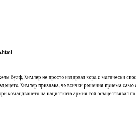
h.html
елм Вулф, Химлер не просто издирвал хора с магически способ
бъдещето. Химлер признава, че всички решения приема само с
ори командването на нацистката армия той осъществявал по 