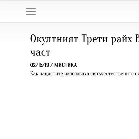
Окултният Трети райх 
част
02/15/19 /
МИСТИКА
Как нацистите използваха свръхестествените с