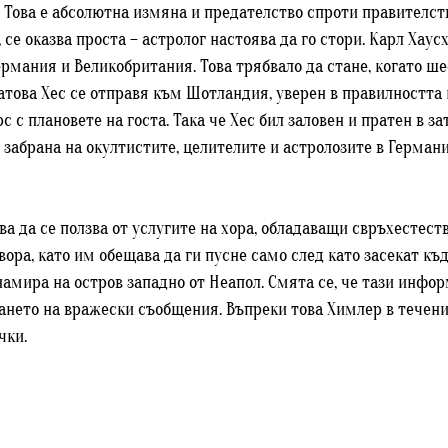
 Това е абсолютна измяна и предателство спроти правителст
се оказва проста – астролог настоява да го стори. Карл Хаусх
рмания и Великобритания. Това трябвало да стане, когато ше
затова Хес се отправя към Шотландия, уверен в правилността 
 с плановете на госта. Така че Хес бил заловен и пратен в за
а забрана на окултистите, целителите и астролозите в Германи
 да се ползва от услугите на хора, обладаващи свръхестест
вора, като им обещава да ги пусне само след като засекат къ
амира на остров западно от Неапол. Смята се, че тази инфор
чането на вражески съобщения. Въпреки това Химлер в течени
чки.