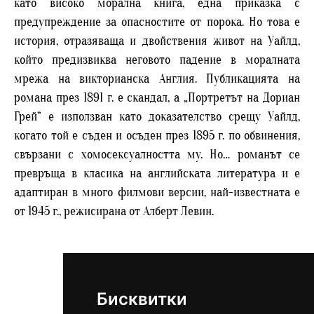
като високо морална книга, една приказка с
предупреждение за опасностите от порока. Но това е
история, отразяваща и двойствения живот на Уайлд,
който предизвиква неговото падение в моралната
мрежа на викторианска Англия. Публикацията на
романа през 1891 г. е скандал, а „Портретът на Дориан
Грей“ е използван като доказателство срещу Уайлд,
когато той е съден и осъден през 1895 г. по обвинения,
свързани с хомосексуалността му. Но… романът се
превръща в класика на английската литература и е
адаптиран в много филмови версии, най-известната е
от 1945 г., режисирана от Алберт Левин.
Бисквитки