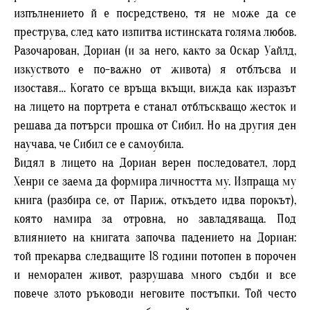
изпълнението й е посредствено, тя не може да се
преструва, след като изпитва истинската голяма любов.
Разочарован, Дориан (и за него, както за Оскар Уайлд,
изкуството е по-важно от живота) я отблъсва и
изоставя… Когато се връща вкъщи, вижда как изразът
на лицето на портрета е станал отблъскващо жесток и
решава да потърси прошка от Сибил. Но на другия ден
научава, че Сибил се е самоубила.
Видял в лицето на Дориан верен последовател, лорд
Хенри се заема да формира личността му. Изпраща му
книга (разбира се, от Париж, откъдето идва порокът),
която намира за отровна, но завладяваща. Под
влиянието на книгата започва падението на Дориан:
той прекарва следващите 18 години потопен в порочен
и неморален живот, разрушава много съдби и все
повече злото ръководи неговите постъпки. Той често