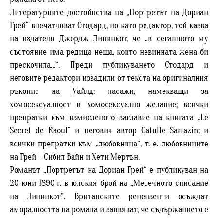
Литературните достойнства на „Портретът на Дориан
Грей“ впечатляват Стодард, но като редактор, той казва
на издателя Джордж Липинкот, че „в сегашното му
състояние има редица неща, които невинната жена би
прескочила…“. Преди публикуването Стодард и
неговите редактори извадили от текста на оригиналния
ръкопис на Уайлд: пасажи, намекващи за
хомосексуалност и хомосексуално желание; всички
препратки към измисленото заглавие на книгата „Le
Secret de Raoul“ и неговия автор Catulle Sarrazin; и
всички препратки към „любовница“, т. е. любовниците
на Грей – Сибил Вайн и Хети Мертън.
Романът „Портретът на Дориан Грей“ е публикуван на
20 юни 1890 г. в юлския брой на „Месечното списание
на Липинкот”. Британските рецензенти осъждат
аморалността на романа и заявяват, че съдържанието е