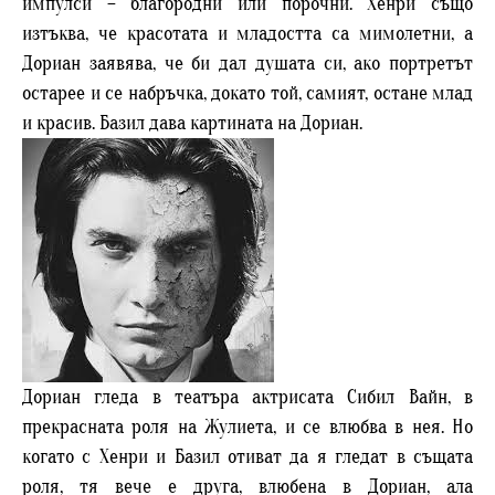
импулси – благородни или порочни. Хенри също
изтъква, че красотата и младостта са мимолетни, а
Дориан заявява, че би дал душата си, ако портретът
остарее и се набръчка, докато той, самият, остане млад
и красив. Базил дава картината на Дориан.
Дориан гледа в театъра актрисата Сибил Вайн, в
прекрасната роля на Жулиета, и се влюбва в нея. Но
когато с Хенри и Базил отиват да я гледат в същата
роля, тя вече е друга, влюбена в Дориан, ала