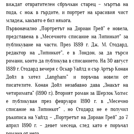
виждат отвратителен сбръчкан старец – мъртъв на
пода, с нож в гърдите, и портрет на красивия чист
младеж, какъвто е бил някога.
Първоначално „Портретът на Дориан Грей“ е новела,
представена в „Месечното списание на Липинкот“ за
публикуване на части. През 1889 г. Дж. М. Стодард,
редактор на „Липинкот“, е в Лондон, за да търси
романи, които да публикува в списанието. На 30 август
1889 г. Стодард вечеря с Оскар Уайлд и сър Артър Конан
Дойл в хотел „Langham“ и поръчва новели от
писателите. Конан Дойл незабавно дава „Знакът на
четиримата“ (1890 г.). Вторият роман за Шерлок Холмс
е публикуван през февруари 1890 г. в „Месечно
списание нa Липинкот“ , но Стодард не е получил
ръкописа на Уайлд – „Портретът на Дориан Грей“ до 7
април 1890 г. – девет месеца, след като е поръчал
романа от него.