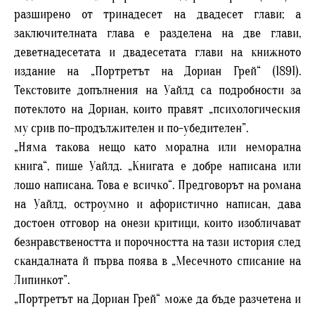
разширено от тринадесет на двадесет глави; а
заключителната глава е разделена на две глави,
деветнадесетата и двадесетата глави на книжното
издание на „Портретът на Дориан Грей“ (1891).
Текстовите допълнения на Уайлд са подробности за
потеклото на Дориан, които правят „психологическия
му срив по-продължителен и по-убедителен”.
„Няма такова нещо като морална или неморална
книга“, пише Уайлд. „Книгата е добре написана или
лошо написана. Това е всичко“. Предговорът на романа
на Уайлд, остроумно и афористично написан, дава
достоен отговор на онези критици, които изобличават
безнравствеността и порочността на тази история след
скандалната й първа поява в „Месечното списание на
Липинкот”.
„Портретът на Дориан Грей“ може да бъде разчетена и