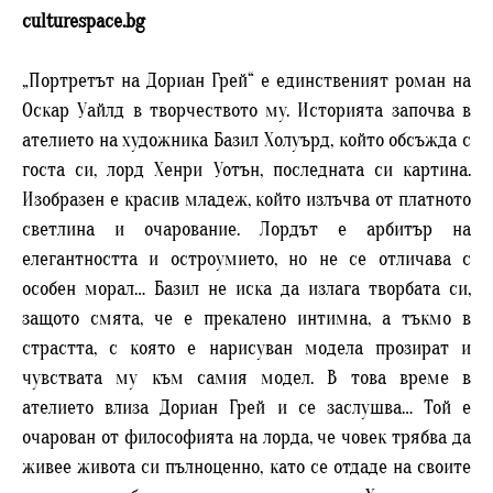
culturespace.bg
„Портретът на Дориан Грей“ е единственият роман на
Оскар Уайлд в творчеството му. Историята започва в
ателието на художника Базил Холуърд, който обсъжда с
госта си, лорд Хенри Уотън, последната си картина.
Изобразен е красив младеж, който излъчва от платното
светлина и очарование. Лордът е арбитър на
елегантността и остроумието, но не се отличава с
особен морал… Базил не иска да излага творбата си,
защото смята, че е прекалено интимна, а тъкмо в
страстта, с която е нарисуван модела прозират и
чувствата му към самия модел. В това време в
ателието влиза Дориан Грей и се заслушва… Той е
очарован от философията на лорда, че човек трябва да
живее живота си пълноценно, като се отдаде на своите