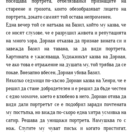
посещава портрета, отбелязвайки признаците на
стареене и грозота, които обезобразяват лицето на
портрета, докато самият той остава непроменен.
Една вечер той се натъква на Базил, който му казва, че
се носят слухове, че е разрушил живота и репутацията
на много хора. Дориан отказва да признае вината си и
завежда Базил на тавана, за да види портрета.
Картината е ужасяваща. Художникът казва на Дориан,
че ако това е отражение на душата му, той трябва да се
покае. Внезапно вбесен, Дориан убива Базил.
Няколко седмици по-късно Дориан казва на Хенри, че е
решил да стане добродетелен и е решил да бъде честен
с едно момиче, което е влюбено в него. Дориан отива да
види дали портретът се е подобрил заради почтената
му постъпка, но вижда по-скоро една хитра усмивка на
сатир. Решава да унищожи портрета. Намушква го с
нож. Слугите му чуват писък и когато пристигат,