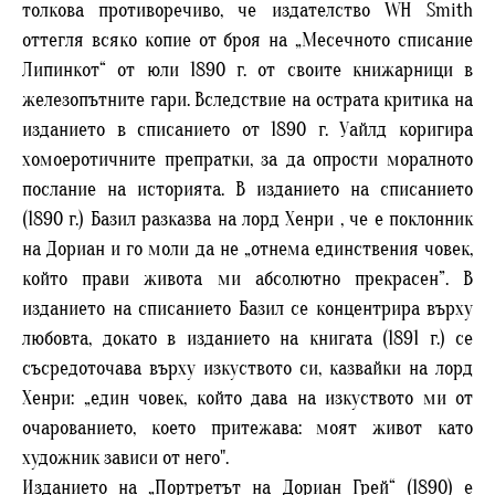
толкова противоречиво, че издателство WH Smith
оттегля всяко копие от броя на „Месечното списание
Липинкот“ от юли 1890 г. от своите книжарници в
железопътните гари. Вследствие на острата критика на
изданието в списанието от 1890 г. Уайлд коригира
хомоеротичните препратки, за да опрости моралното
послание на историята. В изданието на списанието
(1890 г.) Базил разказва на лорд Хенри , че е поклонник
на Дориан и го моли да не „отнема единствения човек,
който прави живота ми абсолютно прекрасен”. В
изданието на списанието Базил се концентрира върху
любовта, докато в изданието на книгата (1891 г.) се
съсредоточава върху изкуството си, казвайки на лорд
Хенри: „един човек, който дава на изкуството ми от
очарованието, което притежава: моят живот като
художник зависи от него".
Изданието на „Портретът на Дориан Грей“ (1890) е