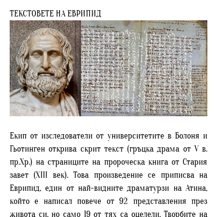
ТЕКСТОВЕТЕ НА ЕВРИПИД
Екип от изследователи от университетите в Болоня и
Гьотинген открива скрит текст (гръцка драма от V в.
пр.Хр.) на страниците на пророческа книга от Стария
завет (XIII век). Това произведение се приписва на
Еврипид, един от най-видните драматурзи на Атина,
който е написал повече от 92 представления през
живота си, но само 19 от тях са оцелели. Творбите на