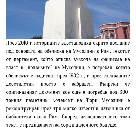
През 2016 г. историците възстановиха скрито послание
под основата на обелиска на Мусолини в Рим. Текстът
от пергамент, който описва възхода на фашизма на
власт и „подвизите“ на Мусолини, е погребан, когато
обелискът е издигнат през 1932 г., и през следващите
десетилетия просто е забравен. Въпреки че
оригиналният документ все още е погребан под 300-
тонния паметник, Кодексът на Фори Мусолини е
реконструиран чрез три малко известни източника от
библиотеки около Рим. Според изследователите този
текст е предназначен за хора в далечното бъдеще.