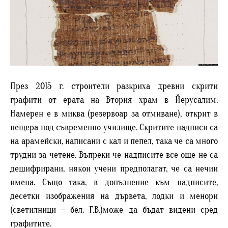
През 2015 г. строители разкриха древни скрити
графити от ерата на Втория храм в Йерусалим.
Намерен е в миква (резервоар за отмиване), открит в
пещера под съвременно училище. Скритите надписи са
на арамейски, написани с кал и пепел, така че са много
трудни за четене. Въпреки че надписите все още не са
дешифрирани, някои учени предполагат, че са нечии
имена. Също така, в допълнение към надписите,
десетки изображения на дървета, лодки и менори
(светилници – бел. Г.В.)може да бъдат видени сред
графитите.