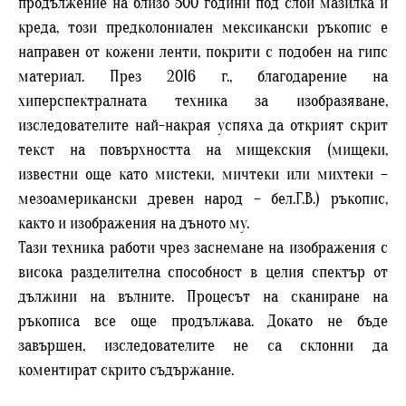
продължение на близо 500 години под слой мазилка и
креда, този предколониален мексикански ръкопис е
направен от кожени ленти, покрити с подобен на гипс
материал. През 2016 г., благодарение на
хиперспектралната техника за изобразяване,
изследователите най-накрая успяха да открият скрит
текст на повърхността на мищекския (мищеки,
известни още като мистеки, мичтеки или михтеки –
мезоамерикански древен народ – бел.Г.В.) ръкопис,
както и изображения на дъното му.
Тази техника работи чрез заснемане на изображения с
висока разделителна способност в целия спектър от
дължини на вълните. Процесът на сканиране на
ръкописа все още продължава. Докато не бъде
завършен, изследователите не са склонни да
коментират скрито съдържание.