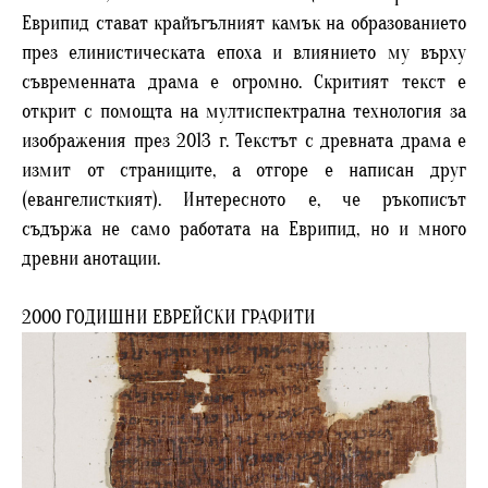
Еврипид стават крайъгълният камък на образованието
през елинистическата епоха и влиянието му върху
съвременната драма е огромно. Скритият текст е
открит с помощта на мултиспектрална технология за
изображения през 2013 г. Текстът с древната драма е
измит от страниците, а отгоре е написан друг
(евангелисткият). Интересното е, че ръкописът
съдържа не само работата на Еврипид, но и много
древни анотации.
2000 ГОДИШНИ ЕВРЕЙСКИ ГРАФИТИ