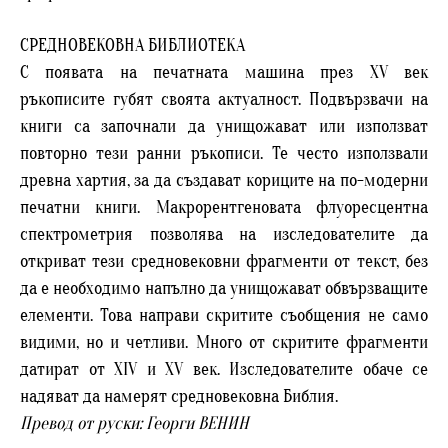
СРЕДНОВЕКОВНА БИБЛИОТЕКА
С появата на печатната машина през XV век
ръкописите губят своята актуалност. Подвързвачи на
книги са започнали да унищожават или използват
повторно тези ранни ръкописи. Те често използвали
древна хартия, за да създават кориците на по-модерни
печатни книги. Макрорентгеновата флуоресцентна
спектрометрия позволява на изследователите да
откриват тези средновековни фрагменти от текст, без
да е необходимо напълно да унищожават обвързващите
елементи. Това направи скритите съобщения не само
видими, но и четливи. Много от скритите фрагменти
датират от XIV и XV век. Изследователите обаче се
надяват да намерят средновековна Библия.
Превод от руски: Георги ВЕНИН