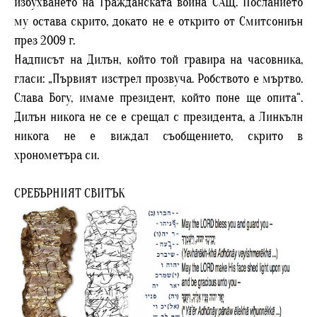
избухването на Гражданската война САЩ. Посланието
му остава скрито, докато не е открито от Смитсониън
през 2009 г.
Надписът на Дилън, който той гравира на часовника,
гласи: „Първият изстрел прозвуча. Робството е мъртво.
Слава Богу, имаме президент, който поне ще опита“.
Дилън никога не се е срещал с президента, а Линкълн
никога не е виждал съобщението, скрито в
хронометъра си.
СРЕБЪРНИЯТ СВИТЪК