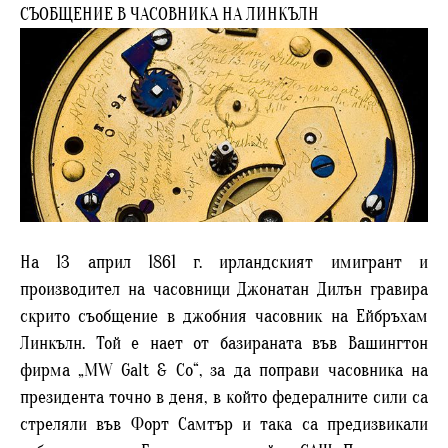
СЪОБЩЕНИЕ В ЧАСОВНИКА НА ЛИНКЪЛН
На 13 април 1861 г. ирландският имигрант и
производител на часовници Джонатан Дилън гравира
скрито съобщение в джобния часовник на Ейбръхам
Линкълн. Той е нает от базираната във Вашингтон
фирма „MW Galt & Co“, за да поправи часовника на
президента точно в деня, в който федералните сили са
стреляли във Форт Самтър и така са предизвикали