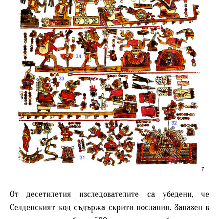
От десетилетия изследователите са убедени, че
Селденският код съдържа скрити послания. Запазен в