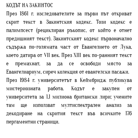
КОДЪТ НА ЗАКИНТОС
През 1861 г. изследователите за първи път откриват
скрит текст в Закинтския кодекс. Този кодекс е
палимпсест (рециклиран ръкопис, от който е отнет
предишният текст). Закинтският кодекс първоначално
съдържа по-голямата част от Евангелието от Лука,
което датира от VII век. През XIII век по-ранният текст
е премахнат, за да се освободи място за
Евангелиариум, сиреч колекция от евангелски пасажи.
През 1984 г. университетът в Кеймбридж публикува
мистериозната работа. Кодът е закупен от
университета за 1,1 милиона британски лири; учените
там ще използват мултиспектрален анализ за
декодиране на скрития текст във всичките 176
пергаментни страници.