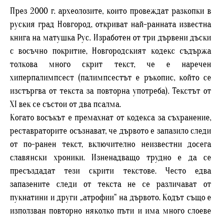
През 2000 г. археолозите, които провеждат разкопки в
руския град Новгород, откриват най-ранната известна
книга на матушка Рус. Изработен от три дървени дъски
с восъчно покритие, Новгородският кодекс съдържа
толкова много скрит текст, че е наречен
хиперпалимпсест (палимпсестът е ръкопис, който се
изстъргва от текста за повторна употреба). Текстът от
XI век се състои от два псалма.
Когато восъкът е премахнат от кодекса за съхранение,
реставраторите осъзнават, че дървото е запазило следи
от по-ранен текст, включително неизвестни досега
славянски хроники. Изненадващо трудно е да се
пресъздадат тези скрити текстове. Често едва
запазените следи от текста не се различават от
пукнатини и други „атрофии“ на дървото. Кодът също е
използван повторно няколко пъти и има много слоеве