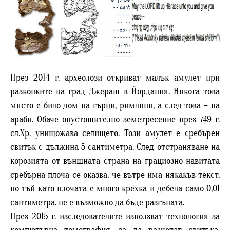
През 2014 г. археолози откриват малък амулет при
разкопките на град Джераш в Йордания. Някога това
място е било дом на гърци, римляни, а след това – на
араби. Обаче опустошително земетресение през 749 г.
сл.Хр. унищожава селището. Този амулет е сребърен
свитък с дължина 5 сантиметра. След отстраняване на
корозията от външната страна на грациозно навитата
сребърна плоча се оказва, че вътре има някакъв текст,
но тъй като плочата е много крехка и дебела само 0,01
сантиметра, не е възможно да бъде разгъната.
През 2015 г. изследователите използват технология за