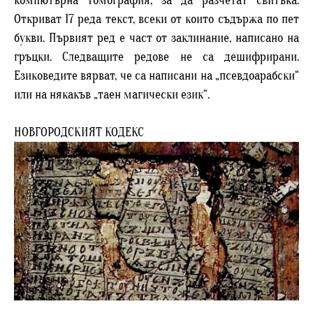
компютърна томография, за да разчетат свитъка.
Откриват 17 реда текст, всеки от които съдържа по пет
букви. Първият ред е част от заклинание, написано на
гръцки. Следващите редове не са дешифрирани.
Езиковедите вярват, че са написани на „псевдоарабски“
или на някакъв „таен магически език“.
НОВГОРОДСКИЯТ КОДЕКС